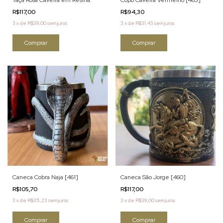
R$117,00
R$94,30
3
x
de
R$39,00
sem juros
3
x
de
R$31,43
sem juros
Caneca Cobra Naja [461]
Caneca São Jorge [460]
R$105,70
R$117,00
3
x
de
R$35,23
sem juros
3
x
de
R$39,00
sem juros