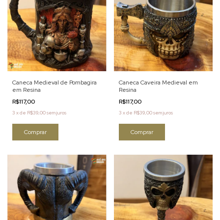
Caneca Medieval de Pombagira
Caneca Caveira Medieval em
em Resina
Resina
R$117,00
R$117,00
3
x
de
R$39,00
sem juros
3
x
de
R$39,00
sem juros