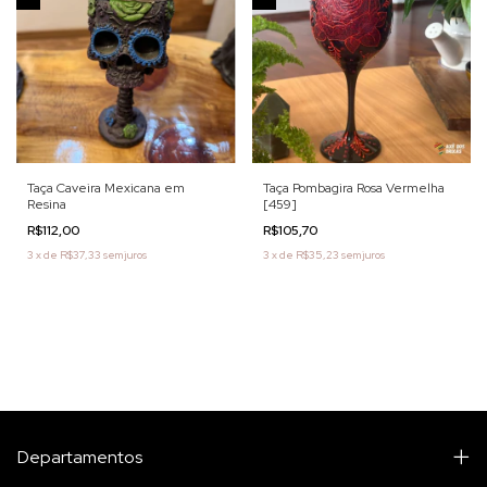
Taça Caveira Mexicana em
Taça Pombagira Rosa Vermelha
Resina
[459]
R$112,00
R$105,70
3
x
de
R$37,33
sem juros
3
x
de
R$35,23
sem juros
Departamentos