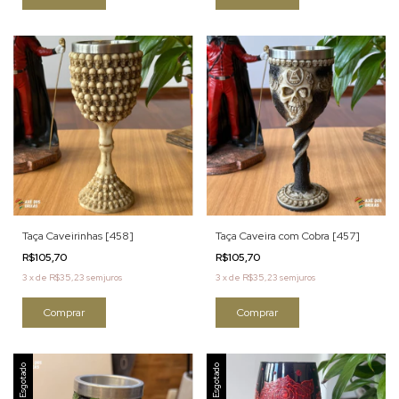
Taça Caveirinhas [458]
Taça Caveira com Cobra [457]
R$105,70
R$105,70
3
x
de
R$35,23
sem juros
3
x
de
R$35,23
sem juros
Esgotado
Esgotado