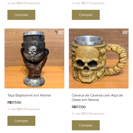
3
x
de
R$39,00
sem juros
3
x
de
R$37,33
sem juros
Taça Baphomet em Resina
Caneca de Caveira com Alça de
Ossos em Resina
R$117,00
R$117,00
3
x
de
R$39,00
sem juros
3
x
de
R$39,00
sem juros