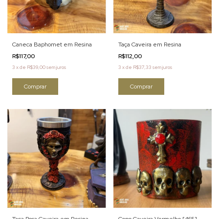
Caneca Baphomet em Resina
Taça Caveira em Resina
R$117,00
R$112,00
3
x
de
R$39,00
sem juros
3
x
de
R$37,33
sem juros
Taça Rosa Caveira em Resina.
Copo Caveira Vermelho [465]