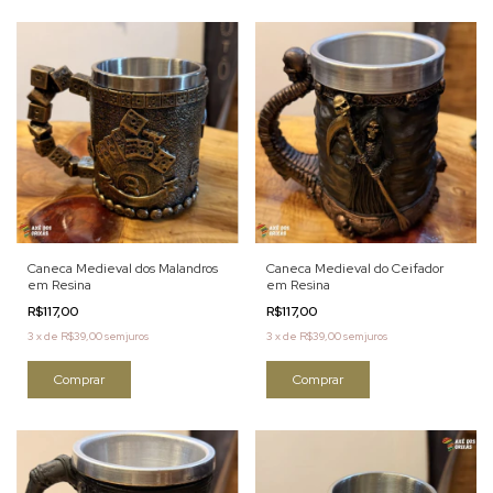
Caneca Medieval dos Malandros
Caneca Medieval do Ceifador
em Resina
em Resina
R$117,00
R$117,00
3
x
de
R$39,00
sem juros
3
x
de
R$39,00
sem juros