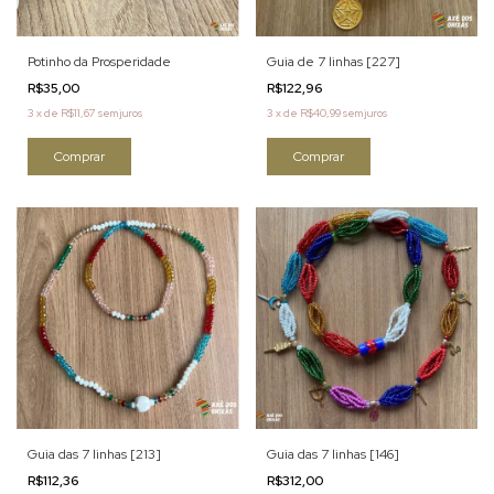
Potinho da Prosperidade
Guia de 7 linhas [227]
R$35,00
R$122,96
3
x
de
R$11,67
sem juros
3
x
de
R$40,99
sem juros
Comprar
Guia das 7 linhas [213]
Guia das 7 linhas [146]
R$112,36
R$312,00