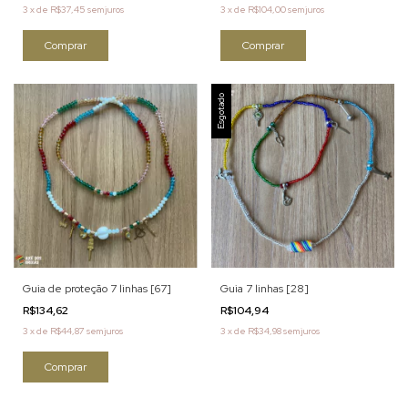
3
x
de
R$37,45
sem juros
3
x
de
R$104,00
sem juros
Comprar
Comprar
Esgotado
Guia de proteção 7 linhas [67]
Guia 7 linhas [28]
R$134,62
R$104,94
3
x
de
R$44,87
sem juros
3
x
de
R$34,98
sem juros
Comprar