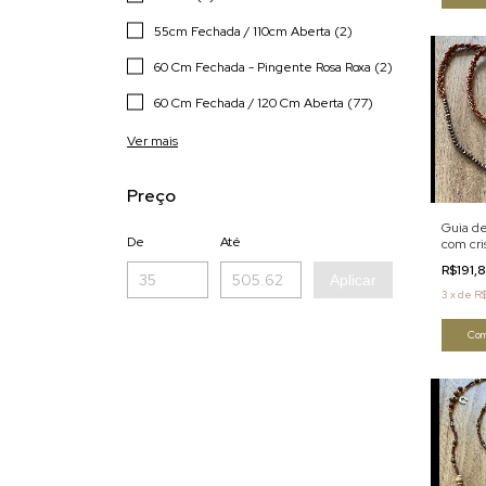
55cm Fechada / 110cm Aberta (2)
60 Cm Fechada - Pingente Rosa Roxa (2)
60 Cm Fechada / 120 Cm Aberta (77)
Ver mais
Preço
Guia d
De
Até
com cri
[133]
R$191,
Aplicar
3
x
de
R$
Com