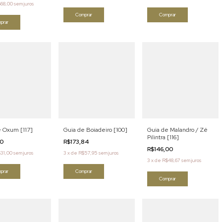
68,00
sem juros
Comprar
Comprar
prar
e Oxum [117]
Guia de Boiadeiro [100]
Guia de Malandro / Zé
Pilintra [116]
00
R$173,84
R$146,00
31,00
sem juros
3
x
de
R$57,95
sem juros
3
x
de
R$48,67
sem juros
prar
Comprar
Comprar