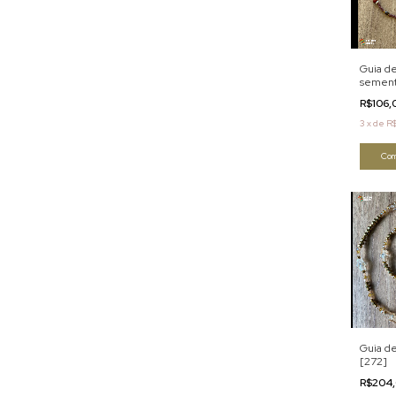
Guia d
sement
R$106
3
x
de
R
Com
Guia d
[272]
R$204