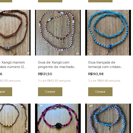
e Xangô marrom
Guia de Xangô com
Guia trançada de
stais número 12
pingente de machado
Iemanjá com cristais
[132]
[131]
86
R$131,50
R$193,98
63,95
sem juros
3
x
de
R$43,83
sem juros
3
x
de
R$64,66
sem juros
prar
Comprar
Comprar