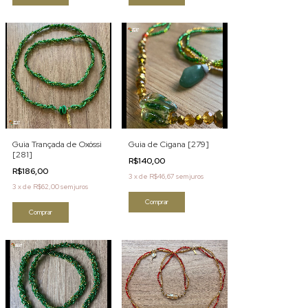
Guia Trançada de Oxóssi
Guia de Cigana [279]
[281]
R$140,00
R$186,00
3
x
de
R$46,67
sem juros
3
x
de
R$62,00
sem juros
Comprar
Comprar