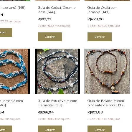
 luxo Iansã [145]
Guia de Oxóssi, Oxum e
Guia de Oxalá com
Iansã [144]
Iemanjá [143]
84
R$92,22
R$223,00
$57,95
sem juros
3
x
de
R$30,74
sem juros
3
x
de
R$74,33
sem juros
prar
Comprar
Comprar
de Iemanjá com
Guia de Exu caveira com
Guia de Boiadeiro com
140]
Hematita [138]
pingente de bota [137]
,54
R$266,94
R$103,88
162,18
sem juros
3
x
de
R$88,98
sem juros
3
x
de
R$34,63
sem juros
prar
Comprar
Comprar