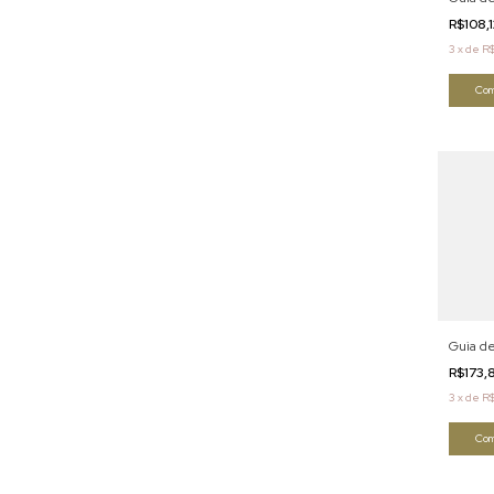
R$108,
3
x
de
R$
Com
Guia de
R$173,
3
x
de
R
Com