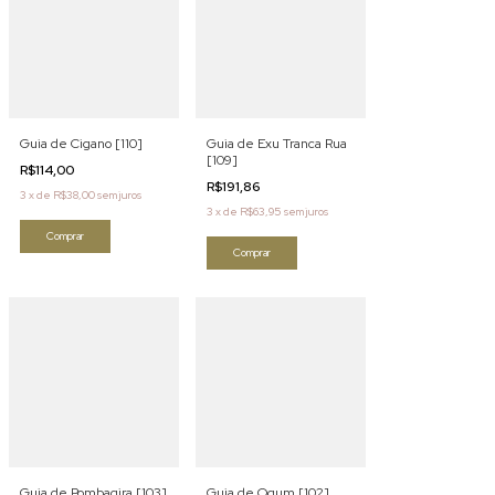
Guia de Cigano [110]
Guia de Exu Tranca Rua
[109]
R$114,00
R$191,86
3
x
de
R$38,00
sem juros
3
x
de
R$63,95
sem juros
Comprar
Comprar
Guia de Pombagira [103]
Guia de Ogum [102]