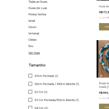
Todas as Guias
Guia de
Guias de Luxo
R$173,
Pretos Velhos
3
x
de
R
Iansã
Oxum
Com
Iemanjá
Oxóssi
Exu
Ver mais
Tamanho
47cm Fechada (1)
Brajá 
50cm Fechada / 100cm Aberta (1)
Oxalá [
52 Cm (1)
R$486
3
x
de
R$
53 Cm Fechada/103cm Aberta (1)
Com
54 Cm (2)