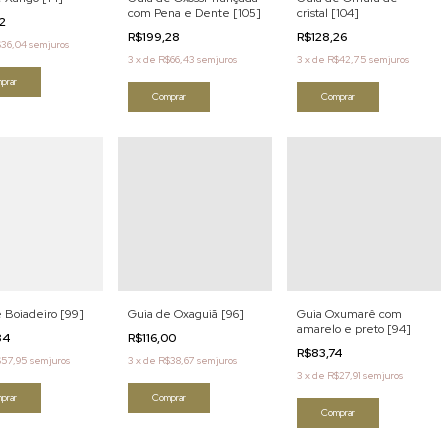
com Pena e Dente [105]
cristal [104]
12
R$199,28
R$128,26
36,04
sem juros
3
x
de
R$66,43
sem juros
3
x
de
R$42,75
sem juros
prar
Comprar
Comprar
 Boiadeiro [99]
Guia de Oxaguiã [96]
Guia Oxumarê com
amarelo e preto [94]
84
R$116,00
R$83,74
$57,95
sem juros
3
x
de
R$38,67
sem juros
3
x
de
R$27,91
sem juros
prar
Comprar
Comprar