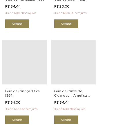
R$184,44
R$120,00
3
x
de
R$61,48
sem juros
3
x
de
R$40,00
sem juros
Comprar
Comprar
Guia de Criança 3 fios
Guia de Cristal de
[93]
Cigano com Ametista
[92]
R$164,00
R$184,44
3
x
de
R$54,67
sem juros
3
x
de
R$61,48
sem juros
Comprar
Comprar