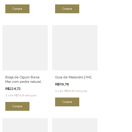
Comprar
Comprar
Brajá de Ogum Beira
Guia de Malandro [114]
Mar com pedra natural
R$119,78
jade[115]
R$224,72
3
x
de
R$39,93
sem juros
3
x
de
R$74,91
sem juros
Comprar
Comprar