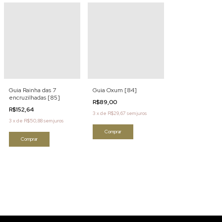
Guia Rainha das 7
Guia Oxum [84]
encruzilhadas [85]
R$89,00
R$152,64
3
x
de
R$29,67
sem juros
3
x
de
R$50,88
sem juros
Comprar
Comprar