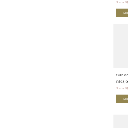
3
x
de
R$
Com
Guia d
R$93,
3
x
de
R$
Com