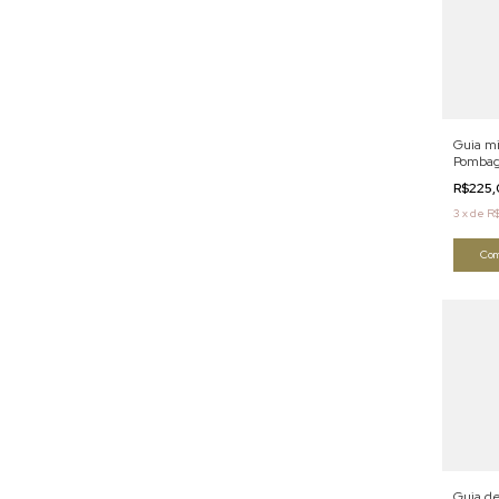
Guia mi
Pombagi
R$225
3
x
de
R
Com
Guia de