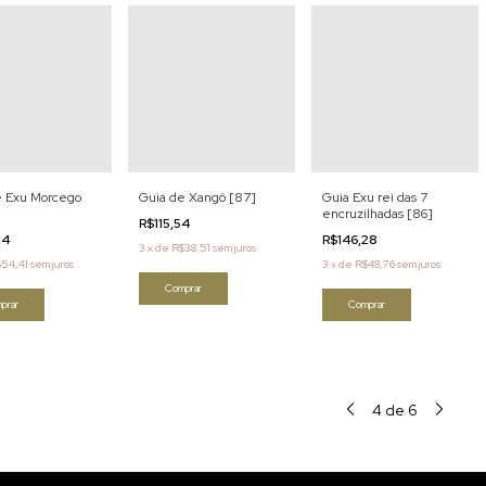
e Exu Morcego
Guia de Xangô [87]
Guia Exu rei das 7
encruzilhadas [86]
R$115,54
24
R$146,28
3
x
de
R$38,51
sem juros
54,41
sem juros
3
x
de
R$48,76
sem juros
Comprar
prar
Comprar
4
de
6