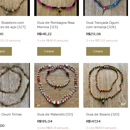
e Boiadeiro com
Guia de Pombagira Rosa
Guia Trançada Ogum
es de açai [127]
Menina [123]
com Iemanjá [128]
,00
R$145,22
R$213,06
$35,33
sem juros
3
x
de
R$48,41
sem juros
3
x
de
R$71,02
sem juros
prar
Comprar
Comprar
e Oxum firmas
Guia de Malandro [121]
Guia de Baiano [120]
R$195,04
R$147,34
,00
3
x
de
R$65,01
sem juros
3
x
de
R$49,11
sem juros