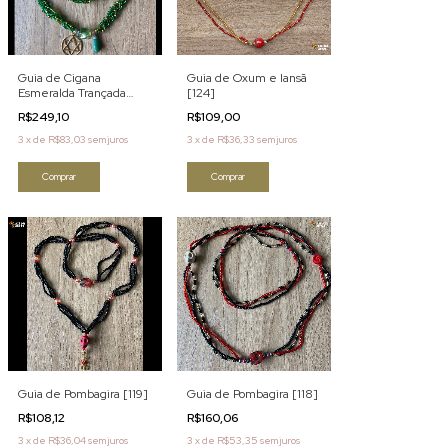
Guia de Cigana
Guia de Oxum e Iansã
Esmeralda Trançada
[124]
[300]
R$249,10
R$109,00
3
x
de
R$83,03
sem juros
3
x
de
R$36,33
sem juros
Comprar
Comprar
Guia de Pombagira [119]
Guia de Pombagira [118]
R$108,12
R$160,06
3
x
de
R$36,04
sem juros
3
x
de
R$53,35
sem juros