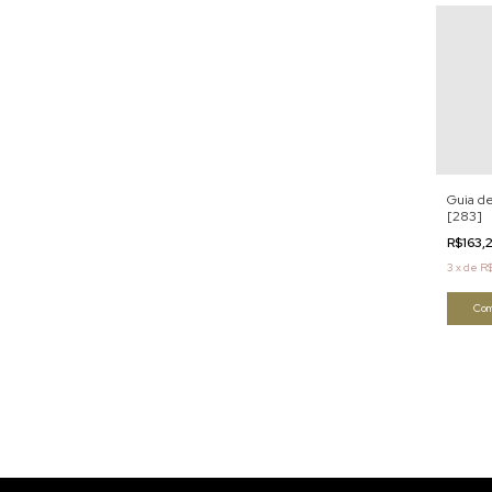
Guia d
[283]
R$163,
3
x
de
R$
Com