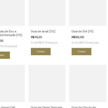
sta de Exu e
Guia de Iansã [112]
Guia de Erê [111]
ra trançada [113]
R$74,20
R$163,00
,00
3
x
de
R$24,73
sem juros
3
x
de
R$54,33
sem juros
$75,00
sem juros
Comprar
Comprar
prar
 Xangô [14]
Guia de Oxóssi Trançada
Guia de Omulú de