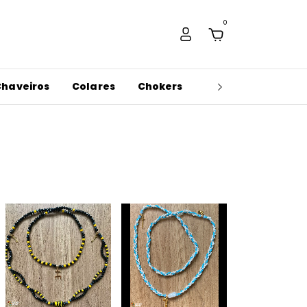
0
Chaveiros
Colares
Chokers
Sabonetes Energé