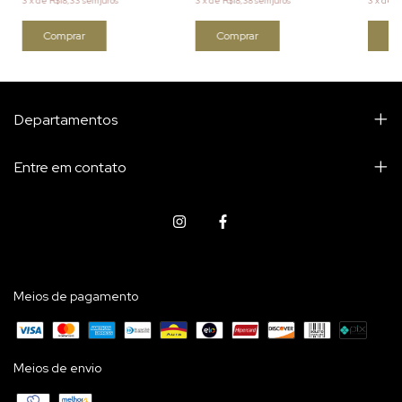
3
x
de
R$18,33
sem juros
3
x
de
R$18,38
sem juros
3
x
de
R
Departamentos
Entre em contato
Meios de pagamento
Meios de envio