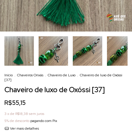
Início
.
Chaveiros Orixás
.
Chaveiro de Luxo
.
Chaveiro de luxo de Oxóssi
[37]
Chaveiro de luxo de Oxóssi [37]
R$55,15
3
x de
R$18,38
sem juros
5% de desconto
pagando com Pix
Ver mais detalhes