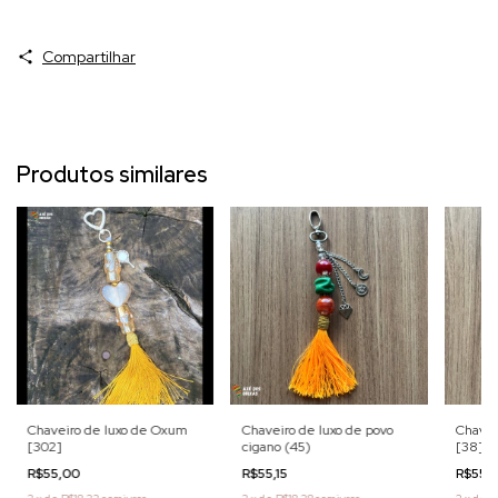
Compartilhar
Produtos similares
Chaveiro de luxo de Oxum
Chaveiro de luxo de povo
Chavei
[302]
cigano (45)
[38]
R$55,00
R$55,15
R$55,1