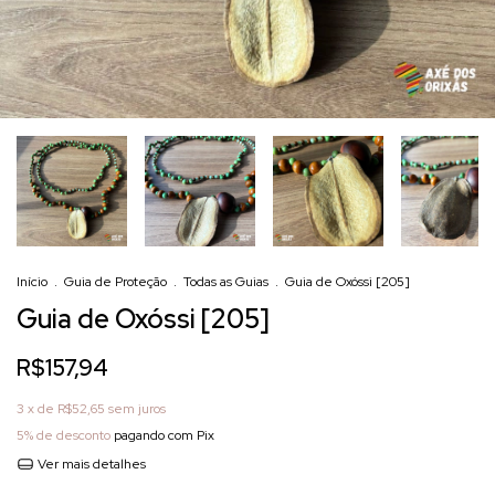
Início
.
Guia de Proteção
.
Todas as Guias
.
Guia de Oxóssi [205]
Guia de Oxóssi [205]
R$157,94
3
x de
R$52,65
sem juros
5% de desconto
pagando com Pix
Ver mais detalhes