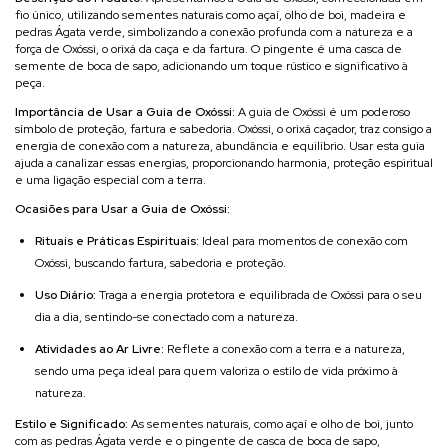
fio único, utilizando sementes naturais como açaí, olho de boi, madeira e
pedras Ágata verde, simbolizando a conexão profunda com a natureza e a
força de Oxóssi, o orixá da caça e da fartura. O pingente é uma casca de
semente de boca de sapo, adicionando um toque rústico e significativo à
peça.
Importância de Usar a Guia de Oxóssi:
A guia de Oxóssi é um poderoso
símbolo de proteção, fartura e sabedoria. Oxóssi, o orixá caçador, traz consigo a
energia de conexão com a natureza, abundância e equilíbrio. Usar esta guia
ajuda a canalizar essas energias, proporcionando harmonia, proteção espiritual
e uma ligação especial com a terra.
Ocasiões para Usar a Guia de Oxóssi:
Rituais e Práticas Espirituais:
Ideal para momentos de conexão com
Oxóssi, buscando fartura, sabedoria e proteção.
Uso Diário:
Traga a energia protetora e equilibrada de Oxóssi para o seu
dia a dia, sentindo-se conectado com a natureza.
Atividades ao Ar Livre:
Reflete a conexão com a terra e a natureza,
sendo uma peça ideal para quem valoriza o estilo de vida próximo à
natureza.
Estilo e Significado:
As sementes naturais, como açaí e olho de boi, junto
com as pedras Ágata verde e o pingente de casca de boca de sapo,